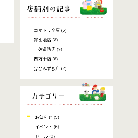
コマドリ全店
(5)
卸団地店
(8)
土佐道路店
(9)
四万十店
(8)
はなみずき店
(2)
お知らせ
(9)
イベント
(6)
セール
(0)