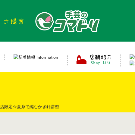
店限定☆夏糸で編むかぎ針講習