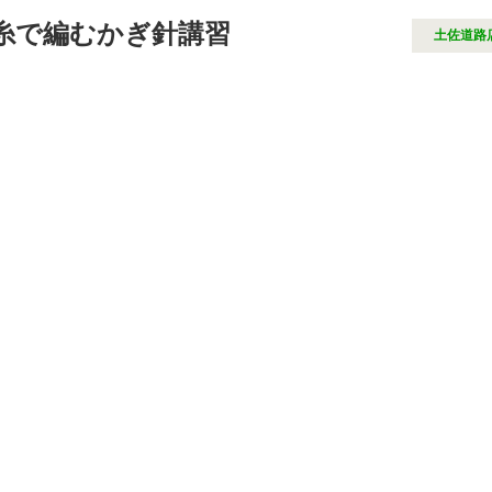
糸で編むかぎ針講習
土佐道路