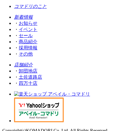
コマドリのこと
新着情報
・
お知らせ
・
イベント
・
セール
・
商品紹介
・
採用情報
・
その他
店舗紹介
・
卸団地店
・
土佐道路店
・
四万十店
Copyright(c)KOMADORI Co.,Ltd. All Rights Reserved.