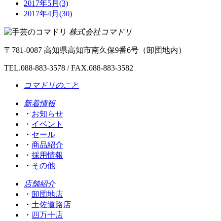
2017年5月(3)
2017年4月(30)
株式会社コマドリ
〒
781-0087
高知県
高知市
南久保9番6号（卸団地内）
TEL.
088-883-3578
/ FAX.088-883-3582
コマドリのこと
新着情報
・
お知らせ
・
イベント
・
セール
・
商品紹介
・
採用情報
・
その他
店舗紹介
・
卸団地店
・
土佐道路店
・
四万十店