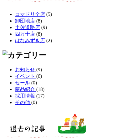
コマドリ全店
(5)
卸団地店
(8)
土佐道路店
(9)
四万十店
(8)
はなみずき店
(2)
お知らせ
(9)
イベント
(6)
セール
(0)
商品紹介
(18)
採用情報
(17)
その他
(0)