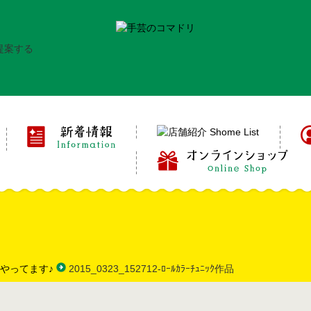
やってます♪
2015_0323_152712-ﾛｰﾙｶﾗｰﾁｭﾆｯｸ作品