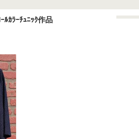
ﾛｰﾙｶﾗｰﾁｭﾆｯｸ作品