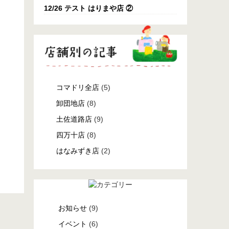
12/26 テスト はりまや店 ②
コマドリ全店
(5)
卸団地店
(8)
土佐道路店
(9)
四万十店
(8)
はなみずき店
(2)
お知らせ
(9)
イベント
(6)