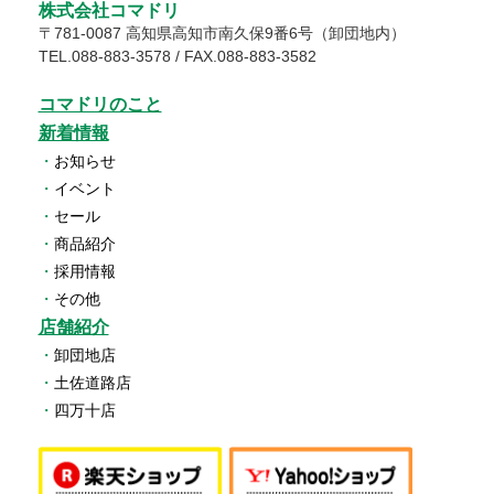
株式会社コマドリ
〒
781-0087
高知県
高知市
南久保9番6号（卸団地内）
TEL.
088-883-3578
/ FAX.088-883-3582
コマドリのこと
新着情報
・
お知らせ
・
イベント
・
セール
・
商品紹介
・
採用情報
・
その他
店舗紹介
・
卸団地店
・
土佐道路店
・
四万十店