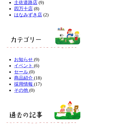
土佐道路店
(9)
四万十店
(8)
はなみずき店
(2)
お知らせ
(9)
イベント
(6)
セール
(0)
商品紹介
(18)
採用情報
(17)
その他
(0)