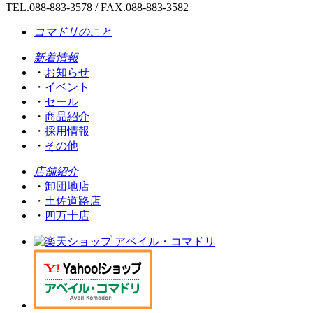
TEL.
088-883-3578
/ FAX.088-883-3582
コマドリのこと
新着情報
・
お知らせ
・
イベント
・
セール
・
商品紹介
・
採用情報
・
その他
店舗紹介
・
卸団地店
・
土佐道路店
・
四万十店