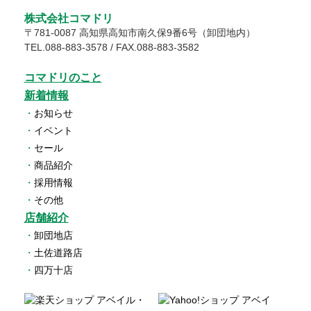
株式会社コマドリ
〒
781-0087
高知県
高知市
南久保9番6号（卸団地内）
TEL.
088-883-3578
/ FAX.088-883-3582
コマドリのこと
新着情報
・
お知らせ
・
イベント
・
セール
・
商品紹介
・
採用情報
・
その他
店舗紹介
・
卸団地店
・
土佐道路店
・
四万十店